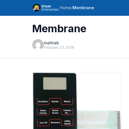
Home
/
Membrane
Membrane
mahtab
February 23, 2026